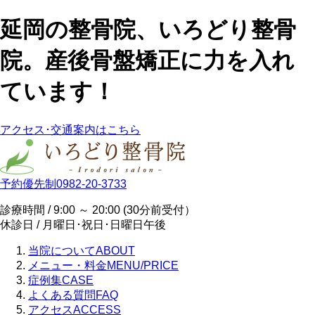
延岡の整骨院、いろどり整骨
院。産後骨盤矯正に力を入れ
ています！
アクセス･交通案内はこちら
予約優先制
0982-20-3733
診療時間 / 9:00 ～ 20:00 (30分前受付）
休診日 / 月曜日･祝日･日曜日午後
当院について
ABOUT
メニュー・料金
MENU/PRICE
症例集
CASE
よくある質問
FAQ
アクセス
ACCESS